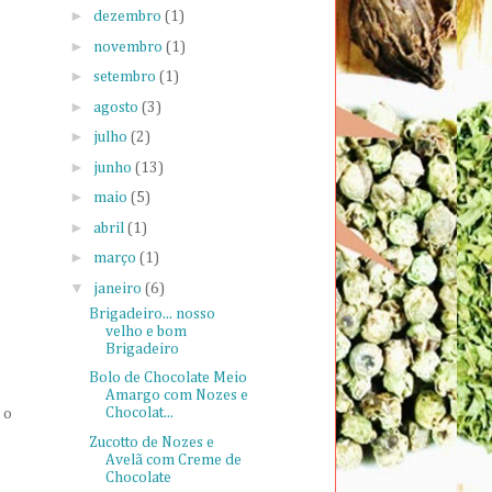
►
dezembro
(1)
►
novembro
(1)
►
setembro
(1)
►
agosto
(3)
►
julho
(2)
►
junho
(13)
►
maio
(5)
►
abril
(1)
►
março
(1)
▼
janeiro
(6)
Brigadeiro... nosso
velho e bom
Brigadeiro
Bolo de Chocolate Meio
Amargo com Nozes e
Chocolat...
 o
Zucotto de Nozes e
Avelã com Creme de
Chocolate