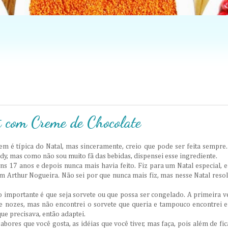
ã com Creme de Chocolate
zem é típica do Natal, mas sinceramente, creio que pode ser feita sempre.
ndy, mas como não sou muito fã das bebidas, dispensei esse ingrediente.
ns 17 anos e depois nunca mais havia feito. Fiz para um Natal especial, 
 Arthur Nogueira. Não sei por que nunca mais fiz, mas nesse Natal resol
 o importante é que seja sorvete ou que possa ser congelado. A primeira v
as e nozes, mas não encontrei o sorvete que queria e tampouco encontrei 
ue precisava, então adaptei.
 sabores que você gosta, as idéias que você tiver, mas faça, pois além de fic