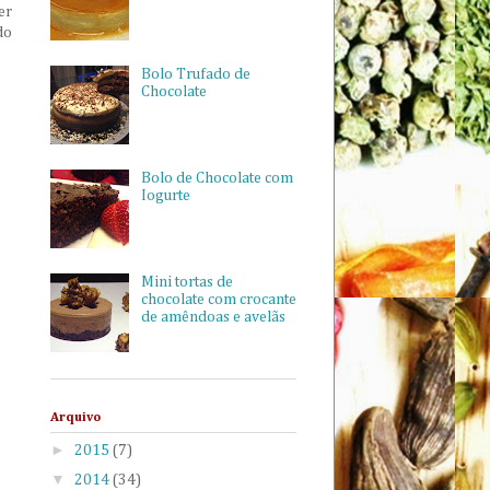
er
do
Bolo Trufado de
Chocolate
Bolo de Chocolate com
Iogurte
Mini tortas de
chocolate com crocante
de amêndoas e avelãs
Arquivo
►
2015
(7)
▼
2014
(34)