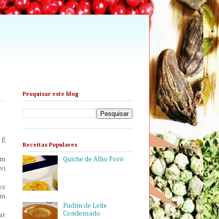
Pesquisar este blog
 É
Receitas Populares
em
Quiche de Alho Poró
vi
ez
em
Pudim de Leite
Condensado
ar