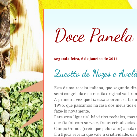
Doce Panela
segunda-feira, 6 de janeiro de 2014
Zucotto de Nozes e Avel
Esta é uma receita italiana, que segundo di
semi congelada e na receita original vai bra
A primeira vez que fiz essa sobremesa faz u
1996, que passamos na casa dos meus tios em
fazê-lo novamente.
Para essa "iguaria" há vários recheios, mas
que fiz foi com sorvete, frutas cristalizad
Campo Grande (creio que pelo calor) a nata q
É a típica receita que vale a criatividade, os