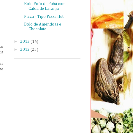
Bolo Fofo de Fubá com
Calda de Laranja
Pizza - Tipo Pizza Hut
Bolo de Amêndoas e
Chocolate
►
2013
(14)
so
►
2012
(23)
ra
ar
me