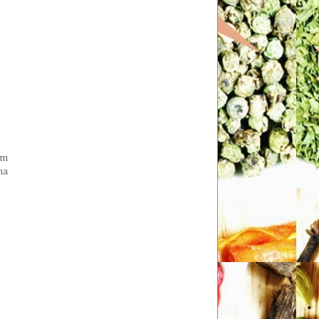
em
na